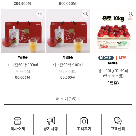
300,000원
600,000원
사과즙60팩*100ml
사과즙90팩*100ml
홍로10kg 52-60과
70,000원
105,000원
(택배비포함)
60,000원
85,000원
(품절)
더보기
(
1
/
5
)
+
회사소개
공지사항
고객후기
고객센터