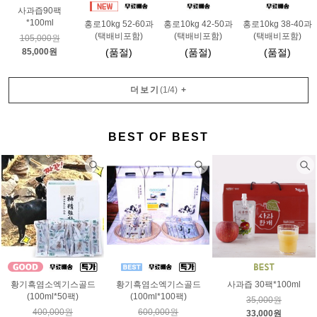
사과즙90팩
*100ml
홍로10kg 52-60과
홍로10kg 42-50과
홍로10kg 38-40과
(택배비포함)
(택배비포함)
(택배비포함)
105,000원
85,000원
(품절)
(품절)
(품절)
더보기
(
1
/
4
)
+
BEST OF BEST
황기흑염소엑기스골드
황기흑염소엑기스골드
사과즙 30팩*100ml
(100ml*50팩)
(100ml*100팩)
35,000원
400,000원
600,000원
33,000원