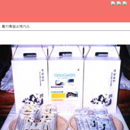
황기흑염소엑기스