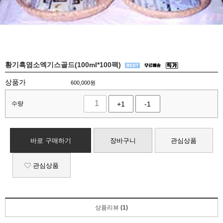
황기흑염소엑기스골드(100ml*100팩)
상품가
600,000
원
수량
+1
-1
바로 구매하기
장바구니
관심상품
관심상품
상품리뷰
(1)