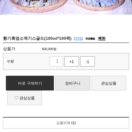
황기흑염소엑기스골드(100ml*100팩)
상품가
600,000
원
수량
+1
-1
바로 구매하기
장바구니
관심상품
관심상품
상품리뷰
(1)