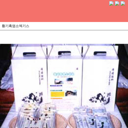
황기흑염소엑기스