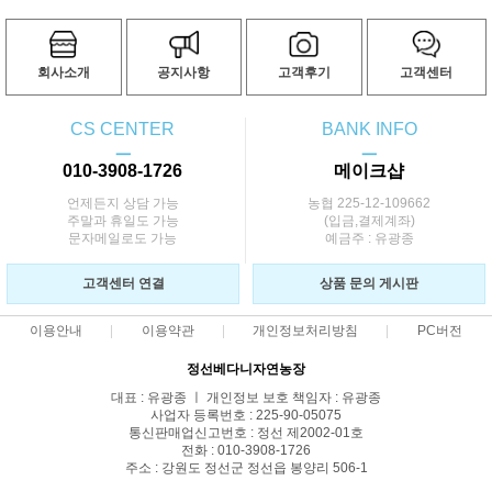
회사소개
공지사항
고객후기
고객센터
CS CENTER
BANK INFO
ㅡ
ㅡ
010-3908-1726
메이크샵
언제든지 상담 가능
농협 225-12-109662
주말과 휴일도 가능
(입금,결제계좌)
문자메일로도 가능
예금주 : 유광종
고객센터 연결
상품 문의 게시판
이용안내
이용약관
개인정보처리방침
PC버전
정선베다니자연농장
대표 : 유광종 ㅣ 개인정보 보호 책임자 : 유광종
사업자 등록번호 : 225-90-05075
통신판매업신고번호 : 정선 제2002-01호
전화 : 010-3908-1726
주소 : 강원도 정선군 정선읍 봉양리 506-1