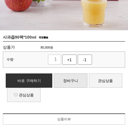
사과즙90팩*100ml
상품가
85,000
원
수량
+1
-1
바로 구매하기
장바구니
관심상품
관심상품
상품리뷰