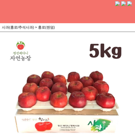
사과(홍로/추석사과)
>
홍로(랜덤)