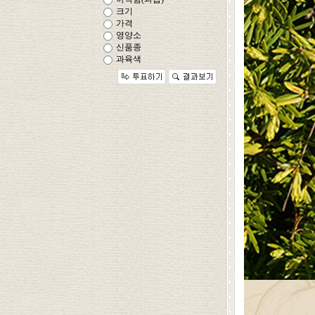
크기
가격
영양소
신품종
과육색