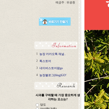
예금주 : 유광종
1
농장 카카오톡 채널..
2
톡스토어
3
네이버스토어팜go
4
농장블로그(blog)GO!
사과를 구매할 때 가장 중요하게 생
각하는 요소는?
당도
아삭함(과즙)