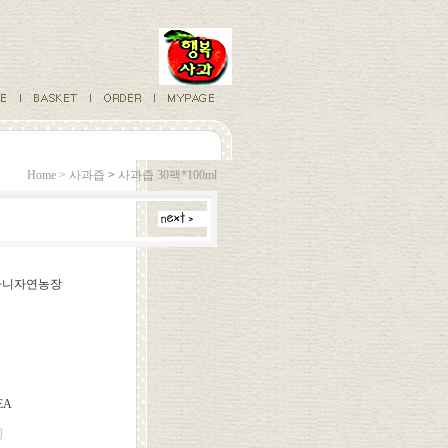
Home >
사과즙
>
사과즙 30팩*100ml
베다니자연농장
EA