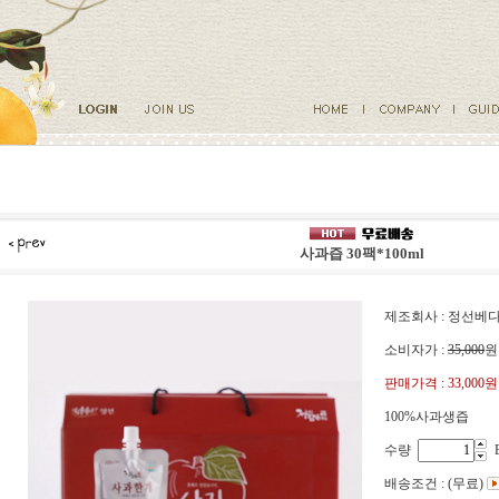
사과즙 30팩*100ml
제조회사 : 정선
소비자가 :
35,000
원
판매가격 :
33,000원
100%사과생즙
수량
배송조건 : (무료)