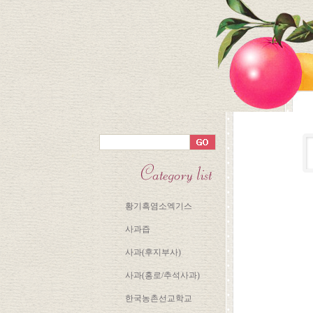
황기흑염소엑기스
사과즙
사과(후지부사)
사과(홍로/추석사과)
한국농촌선교학교