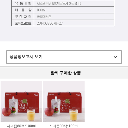
상품정보고시 보기
함께 구매한 상품
사과즙60팩*100ml
사과즙90팩*100ml