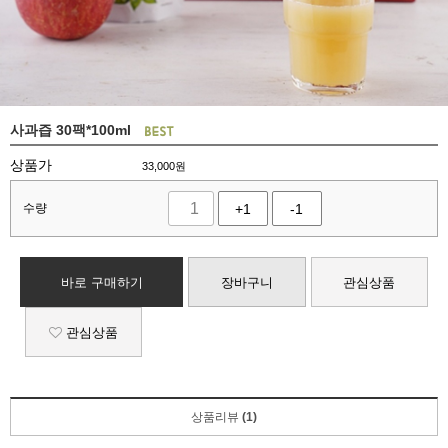
사과즙 30팩*100ml
상품가
33,000
원
수량
+1
-1
바로 구매하기
장바구니
관심상품
관심상품
상품리뷰
(1)