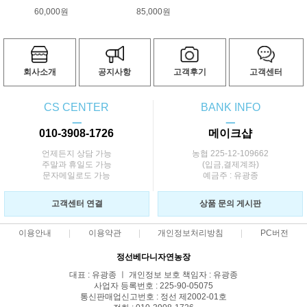
60,000원
85,000원
회사소개
공지사항
고객후기
고객센터
CS CENTER
BANK INFO
ㅡ
ㅡ
010-3908-1726
메이크샵
언제든지 상담 가능
농협 225-12-109662
주말과 휴일도 가능
(입금,결제계좌)
문자메일로도 가능
예금주 : 유광종
고객센터 연결
상품 문의 게시판
이용안내
이용약관
개인정보처리방침
PC버전
정선베다니자연농장
대표 : 유광종 ㅣ 개인정보 보호 책임자 : 유광종
사업자 등록번호 : 225-90-05075
통신판매업신고번호 : 정선 제2002-01호