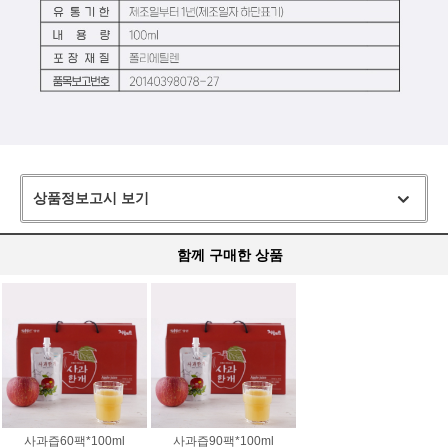
상품정보고시 보기
함께 구매한 상품
사과즙60팩*100ml
사과즙90팩*100ml