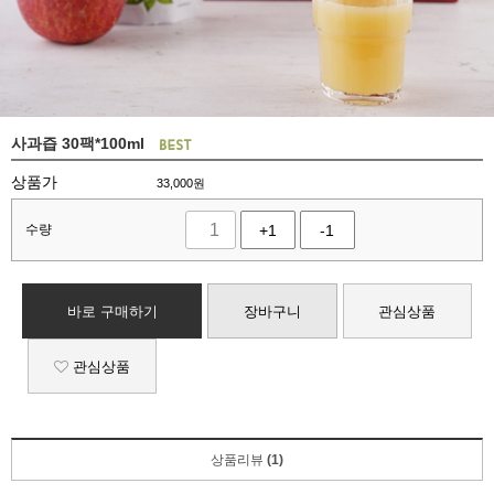
사과즙 30팩*100ml
상품가
33,000
원
수량
+1
-1
바로 구매하기
장바구니
관심상품
관심상품
상품리뷰
(1)