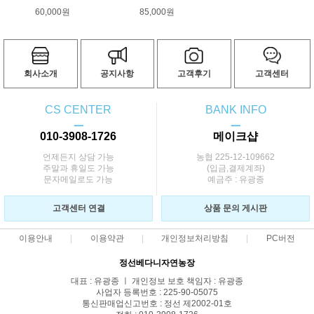
60,000원
85,000원
회사소개
공지사항
고객후기
고객센터
CS CENTER
BANK INFO
ㅡ
ㅡ
010-3908-1726
메이크샵
언제든지 상담 가능
농협 225-12-109662
주말과 휴일도 가능
(입금,결제계좌)
문자메일로도 가능
예금주 : 유광종
고객센터 연결
상품 문의 게시판
이용안내
이용약관
개인정보처리방침
PC버전
정선베다니자연농장
대표 : 유광종 ㅣ 개인정보 보호 책임자 : 유광종
사업자 등록번호 : 225-90-05075
통신판매업신고번호 : 정선 제2002-01호