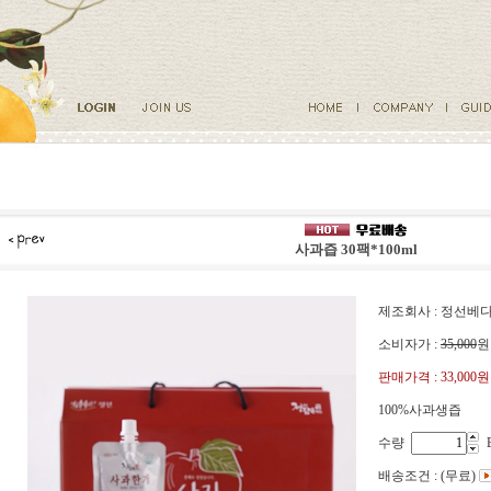
사과즙 30팩*100ml
제조회사 : 정선
소비자가 :
35,000
원
판매가격 :
33,000원
100%사과생즙
수량
배송조건 : (무료)