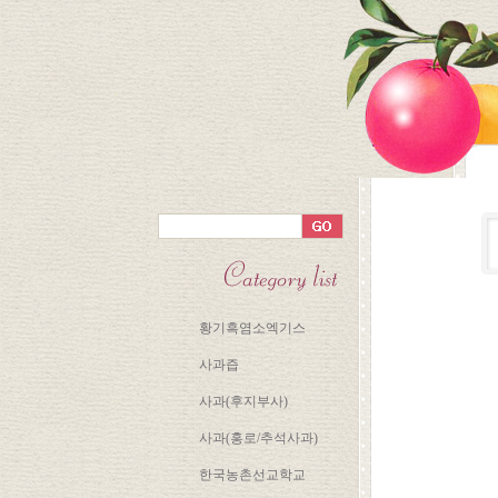
황기흑염소엑기스
사과즙
사과(후지부사)
사과(홍로/추석사과)
한국농촌선교학교