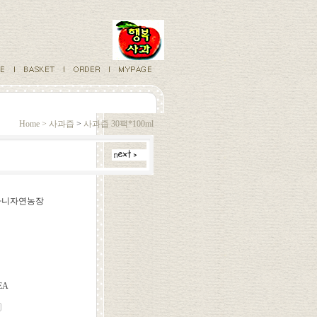
Home >
사과즙
>
사과즙 30팩*100ml
베다니자연농장
EA