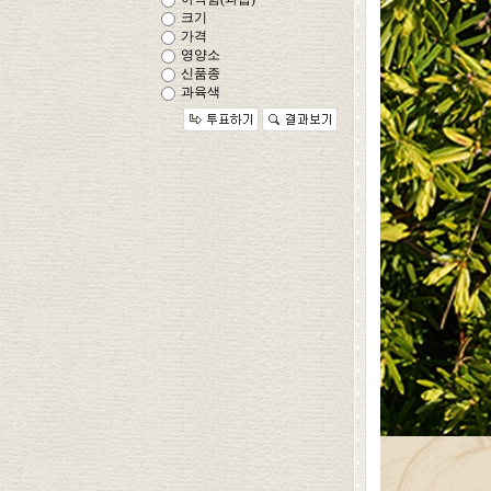
크기
가격
영양소
신품종
과육색