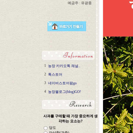
예금주 : 유광종
1
농장 카카오톡 채널..
2
톡스토어
3
네이버스토어팜go
4
농장블로그(blog)GO!
사과를 구매할 때 가장 중요하게 생
각하는 요소는?
당도
아삭함(과즙)