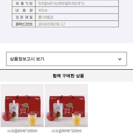
상품정보고시 보기
함께 구매한 상품
사과즙60팩*100ml
사과즙90팩*100ml