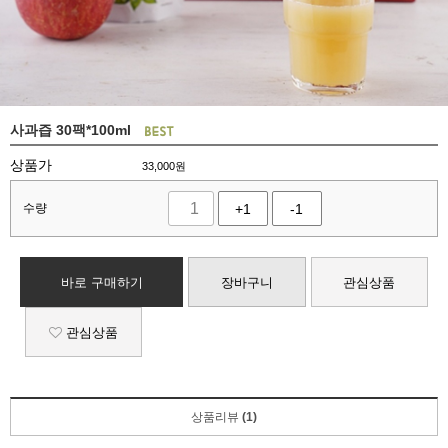
사과즙 30팩*100ml
상품가
33,000
원
수량
+1
-1
바로 구매하기
장바구니
관심상품
관심상품
상품리뷰
(1)