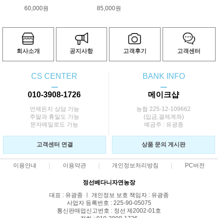
60,000원
85,000원
회사소개
공지사항
고객후기
고객센터
CS CENTER
BANK INFO
ㅡ
ㅡ
010-3908-1726
메이크샵
언제든지 상담 가능
농협 225-12-109662
주말과 휴일도 가능
(입금,결제계좌)
문자메일로도 가능
예금주 : 유광종
고객센터 연결
상품 문의 게시판
이용안내
이용약관
개인정보처리방침
PC버전
정선베다니자연농장
대표 : 유광종 ㅣ 개인정보 보호 책임자 : 유광종
사업자 등록번호 : 225-90-05075
통신판매업신고번호 : 정선 제2002-01호