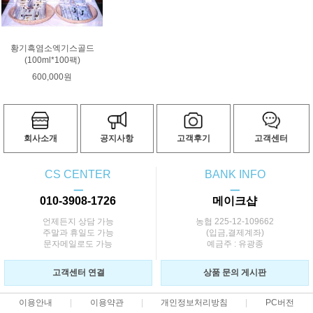
황기흑염소엑기스골드
(100ml*100팩)
600,000원
회사소개
공지사항
고객후기
고객센터
CS CENTER
BANK INFO
ㅡ
ㅡ
010-3908-1726
메이크샵
언제든지 상담 가능
농협 225-12-109662
주말과 휴일도 가능
(입금,결제계좌)
문자메일로도 가능
예금주 : 유광종
고객센터 연결
상품 문의 게시판
이용안내
이용약관
개인정보처리방침
PC버전