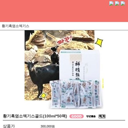
황기흑염소엑기스
황기흑염소엑기스골드(100ml*50팩)
상품가
300,000
원