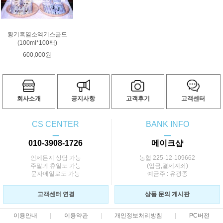
황기흑염소엑기스골드
(100ml*100팩)
600,000원
회사소개
공지사항
고객후기
고객센터
CS CENTER
BANK INFO
ㅡ
ㅡ
010-3908-1726
메이크샵
언제든지 상담 가능
농협 225-12-109662
주말과 휴일도 가능
(입금,결제계좌)
문자메일로도 가능
예금주 : 유광종
고객센터 연결
상품 문의 게시판
이용안내
이용약관
개인정보처리방침
PC버전