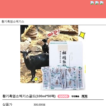
황기흑염소엑기스
황기흑염소엑기스골드(100ml*50팩)
상품가
300,000
원