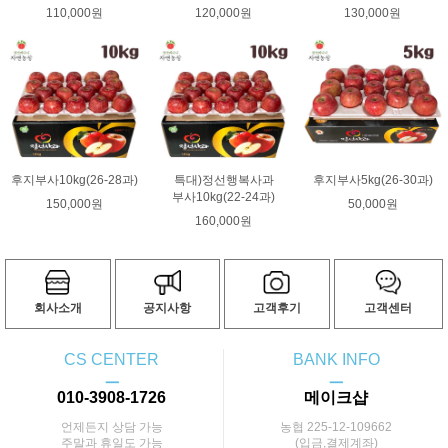
110,000원
120,000원
130,000원
후지부사10kg(26-28과)
특대)정선행복사과
후지부사5kg(26-30과)
부사10kg(22-24과)
150,000원
50,000원
160,000원
회사소개
공지사항
고객후기
고객센터
CS CENTER
BANK INFO
ㅡ
ㅡ
010-3908-1726
메이크샵
언제든지 상담 가능
농협 225-12-109662
주말과 휴일도 가능
(입금,결제계좌)