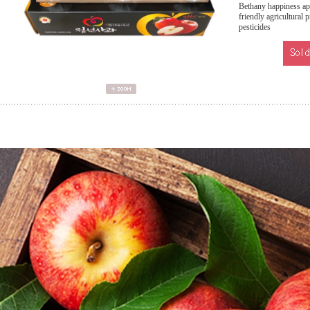
Bethany happiness app
friendly agricultural 
pesticides