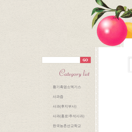
황기흑염소엑기스
사과즙
사과(후지부사)
사과(홍로/추석사과)
한국농촌선교학교