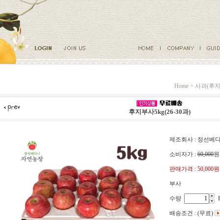
Home >
사과(후지
후지부사5kg(26-30과)
제조회사 : 정선
소비자가 :
60,000
원
판매가격 :
50,000원
부사
수량
배송조건 : (무료)