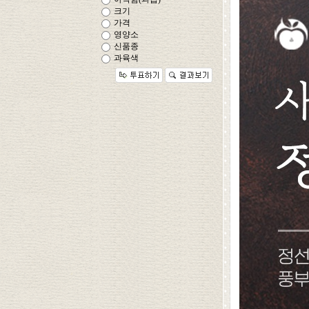
크기
가격
영양소
신품종
과육색