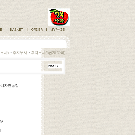
부사)
>
후지부사
>
후지부사5kg(26-30과)
베다니자연농장
EA