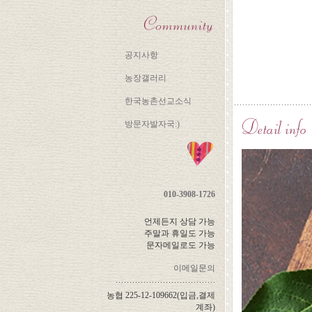
공지사항
농장갤러리
한국농촌선교소식
방문자발자국:)
010-3908-1726
언제든지 상담 가능
주말과 휴일도 가능
문자메일로도 가능
이메일문의
농협 225-12-109662(입금,결제
계좌)