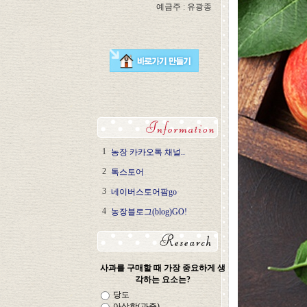
예금주 : 유광종
1
농장 카카오톡 채널..
2
톡스토어
3
네이버스토어팜go
4
농장블로그(blog)GO!
사과를 구매할 때 가장 중요하게 생
각하는 요소는?
당도
아삭함(과즙)