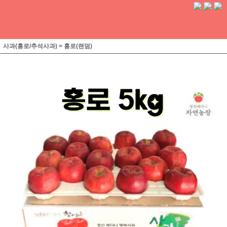
사과(홍로/추석사과)
>
홍로(랜덤)