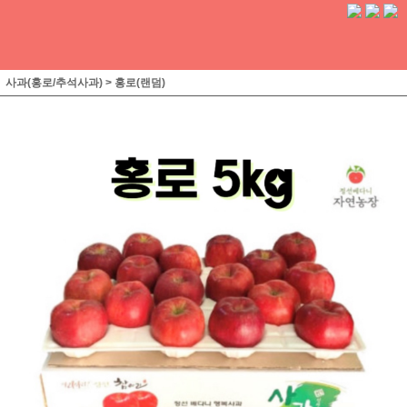
사과(홍로/추석사과)
>
홍로(랜덤)