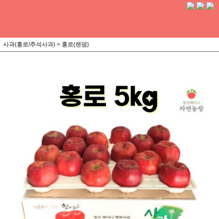
사과(홍로/추석사과)
>
홍로(랜덤)