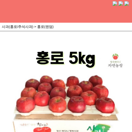
사과(홍로/추석사과)
>
홍로(랜덤)