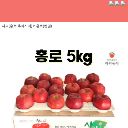
사과(홍로/추석사과)
>
홍로(랜덤)