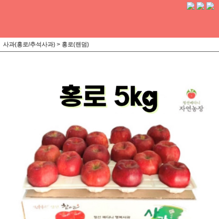
사과(홍로/추석사과)
>
홍로(랜덤)