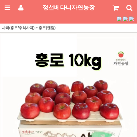
정선베다니자연농장
사과(홍로/추석사과)
>
홍로(랜덤)