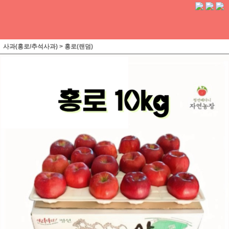
사과(홍로/추석사과)
>
홍로(랜덤)