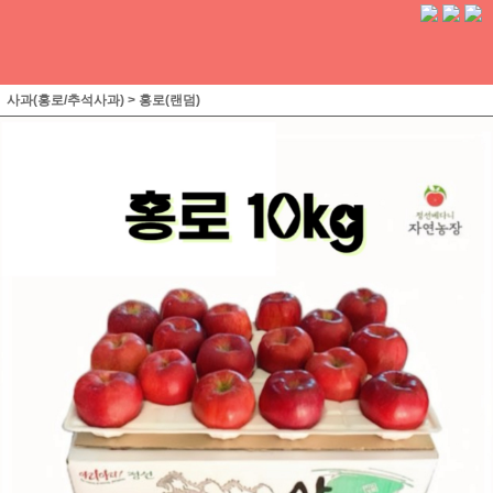
사과(홍로/추석사과)
>
홍로(랜덤)