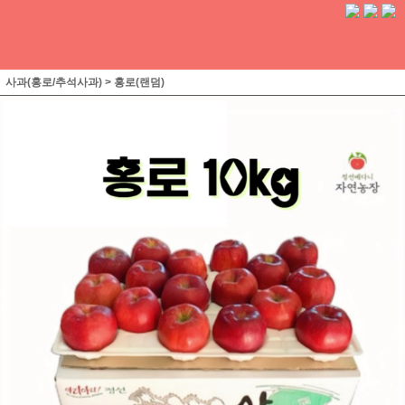
사과(홍로/추석사과)
>
홍로(랜덤)