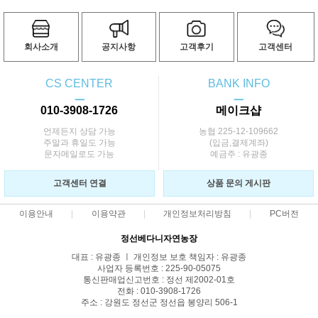
회사소개
공지사항
고객후기
고객센터
CS CENTER
BANK INFO
ㅡ
ㅡ
010-3908-1726
메이크샵
언제든지 상담 가능
농협 225-12-109662
주말과 휴일도 가능
(입금,결제계좌)
문자메일로도 가능
예금주 : 유광종
고객센터 연결
상품 문의 게시판
이용안내
이용약관
개인정보처리방침
PC버전
정선베다니자연농장
대표 : 유광종 ㅣ 개인정보 보호 책임자 : 유광종
사업자 등록번호 : 225-90-05075
통신판매업신고번호 : 정선 제2002-01호
전화 : 010-3908-1726
주소 : 강원도 정선군 정선읍 봉양리 506-1