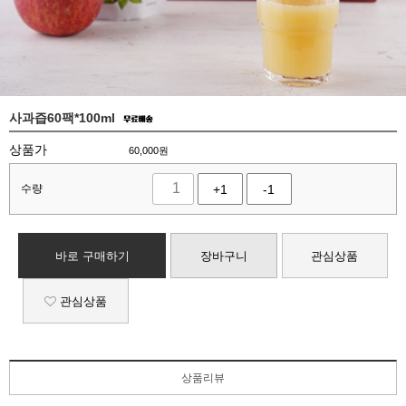
사과즙60팩*100ml
상품가
60,000
원
수량
+1
-1
바로 구매하기
장바구니
관심상품
관심상품
상품리뷰