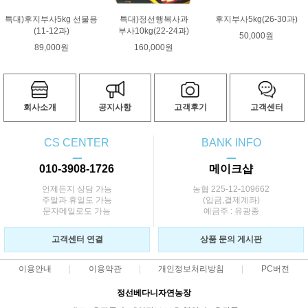
특대)후지부사5kg 선물용
특대)정선행복사과
후지부사5kg(26-30과)
(11-12과)
부사10kg(22-24과)
50,000원
89,000원
160,000원
회사소개
공지사항
고객후기
고객센터
CS CENTER
BANK INFO
ㅡ
ㅡ
010-3908-1726
메이크샵
언제든지 상담 가능
농협 225-12-109662
주말과 휴일도 가능
(입금,결제계좌)
문자메일로도 가능
예금주 : 유광종
고객센터 연결
상품 문의 게시판
이용안내
이용약관
개인정보처리방침
PC버전
정선베다니자연농장