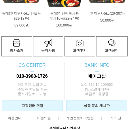
특대)후지부사5kg 선물용
특대)정선행복사과
후지부사5kg(26-30과)
(11-12과)
부사10kg(22-24과)
50,000원
89,000원
160,000원
회사소개
공지사항
고객후기
고객센터
CS CENTER
BANK INFO
ㅡ
ㅡ
010-3908-1726
메이크샵
언제든지 상담 가능
농협 225-12-109662
주말과 휴일도 가능
(입금,결제계좌)
문자메일로도 가능
예금주 : 유광종
고객센터 연결
상품 문의 게시판
이용안내
이용약관
개인정보처리방침
PC버전
정선베다니자연농장