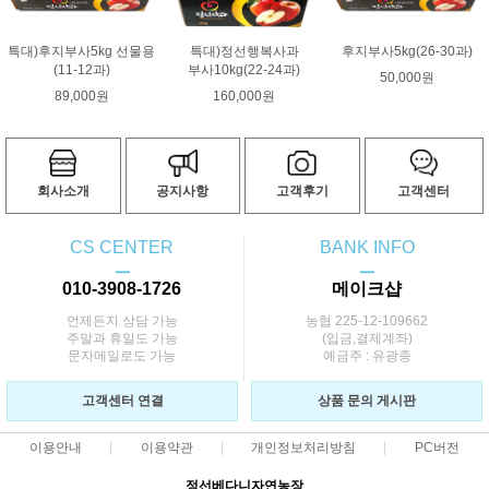
특대)후지부사5kg 선물용
특대)정선행복사과
후지부사5kg(26-30과)
(11-12과)
부사10kg(22-24과)
50,000원
89,000원
160,000원
회사소개
공지사항
고객후기
고객센터
CS CENTER
BANK INFO
ㅡ
ㅡ
010-3908-1726
메이크샵
언제든지 상담 가능
농협 225-12-109662
주말과 휴일도 가능
(입금,결제계좌)
문자메일로도 가능
예금주 : 유광종
고객센터 연결
상품 문의 게시판
이용안내
이용약관
개인정보처리방침
PC버전
정선베다니자연농장