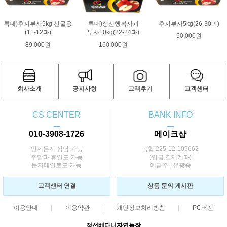
특대)후지부사5kg 선물용
특대)정선행복사과
후지부사5kg(26-30과)
(11-12과)
부사10kg(22-24과)
50,000원
89,000원
160,000원
회사소개
공지사항
고객후기
고객센터
CS CENTER
BANK INFO
ㅡ
ㅡ
010-3908-1726
메이크샵
언제든지 상담 가능
농협 225-12-109662
주말과 휴일도 가능
(입금,결제계좌)
문자메일로도 가능
예금주 : 유광종
고객센터 연결
상품 문의 게시판
이용안내
이용약관
개인정보처리방침
PC버전
정선베다니자연농장