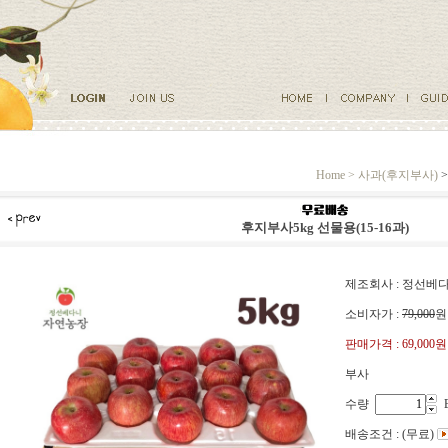
Home >
사과(후지부사)
>
후지부사5kg 선물용(15-16과)
제조회사 : 정선
소비자가 :
79,000
원
판매가격 :
69,000원
부사
수량
배송조건 : (무료)