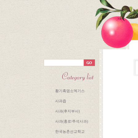
황기흑염소엑기스
사과즙
사과(후지부사)
사과(홍로/추석사과)
한국농촌선교학교