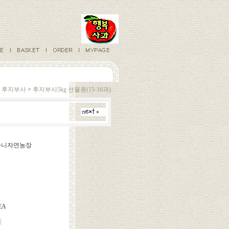
후지부사
>
후지부사5kg 선물용(15-16과)
베다니자연농장
EA