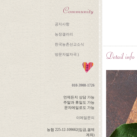
공지사항
농장갤러리
한국농촌선교소식
방문자발자국:)
010-3908-1726
언제든지 상담 가능
주말과 휴일도 가능
문자메일로도 가능
이메일문의
농협 225-12-109662(입금,결제
계좌)