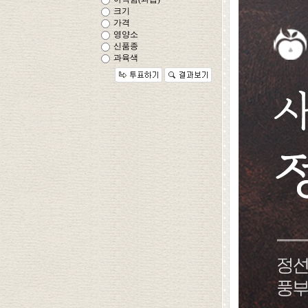
크기
가격
영양소
신품종
과육색