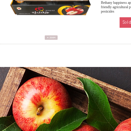
Bethany happiness app
friendly agricultural 
pesticides