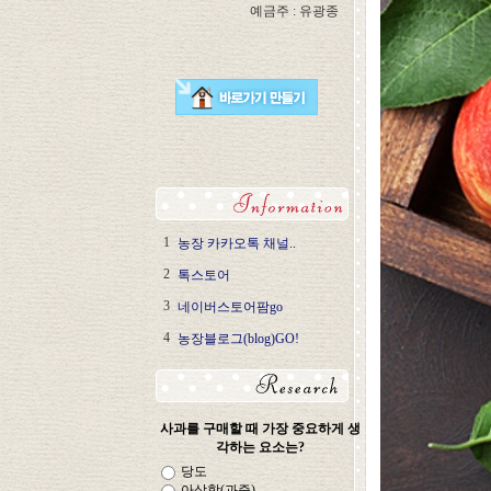
예금주 : 유광종
1
농장 카카오톡 채널..
2
톡스토어
3
네이버스토어팜go
4
농장블로그(blog)GO!
사과를 구매할 때 가장 중요하게 생
각하는 요소는?
당도
아삭함(과즙)