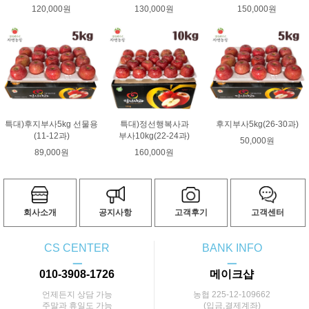
120,000원
130,000원
150,000원
특대)후지부사5kg 선물용
특대)정선행복사과
후지부사5kg(26-30과)
(11-12과)
부사10kg(22-24과)
50,000원
89,000원
160,000원
회사소개
공지사항
고객후기
고객센터
CS CENTER
BANK INFO
ㅡ
ㅡ
010-3908-1726
메이크샵
언제든지 상담 가능
농협 225-12-109662
주말과 휴일도 가능
(입금,결제계좌)