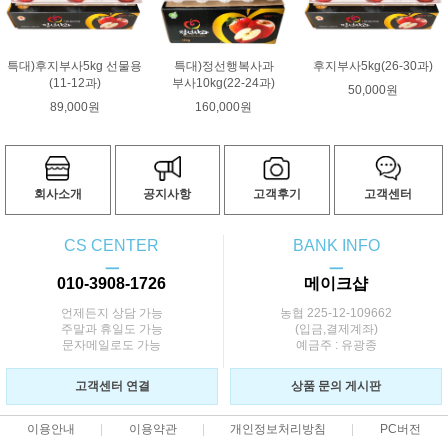
특대)후지부사5kg 선물용
특대)정선행복사과
후지부사5kg(26-30과)
(11-12과)
부사10kg(22-24과)
50,000원
89,000원
160,000원
회사소개
공지사항
고객후기
고객센터
CS CENTER
BANK INFO
ㅡ
ㅡ
010-3908-1726
메이크샵
언제든지 상담 가능
농협 225-12-109662
주말과 휴일도 가능
(입금,결제계좌)
문자메일로도 가능
예금주 : 유광종
고객센터 연결
상품 문의 게시판
이용안내
이용약관
개인정보처리방침
PC버전