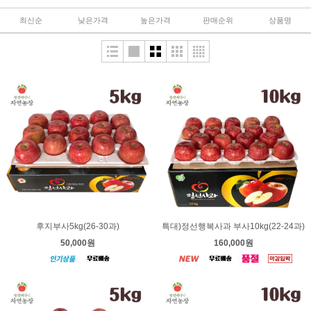
최신순
낮은가격
높은가격
판매순위
상품명
후지부사5kg(26-30과)
특대)정선행복사과 부사10kg(22-24과)
50,000원
160,000원