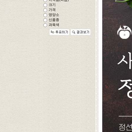
크기
가격
영양소
신품종
과육색