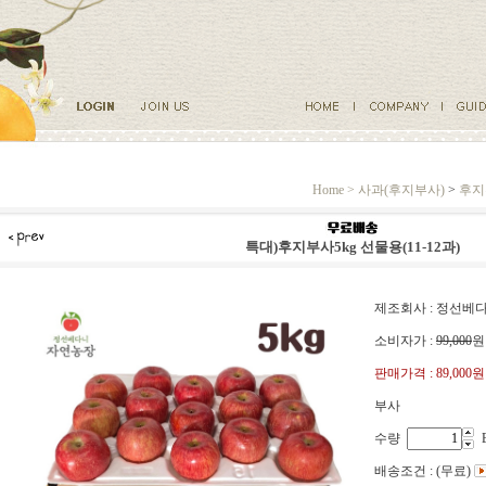
Home >
사과(후지부사)
>
후지
특대)후지부사5kg 선물용(11-12과)
제조회사 : 정선
소비자가 :
99,000
원
판매가격 :
89,000원
부사
수량
배송조건 : (무료)