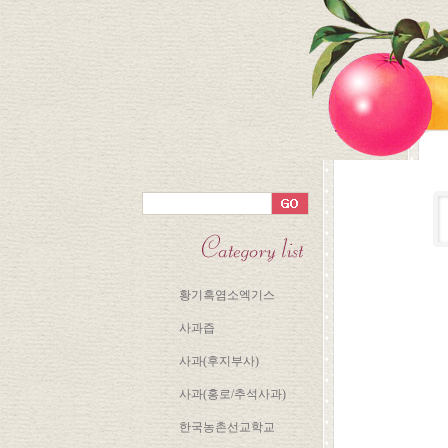
황기흑염소엑기스
사과즙
사과(후지부사)
사과(홍로/추석사과)
한국농촌선교학교