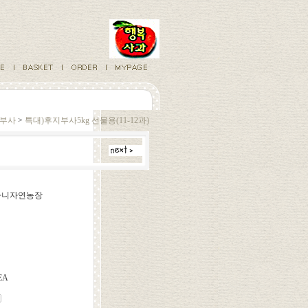
부사
>
특대)후지부사5kg 선물용(11-12과)
베다니자연농장
EA