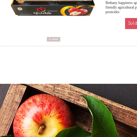
Bethany happiness app
friendly agricultural 
pesticides