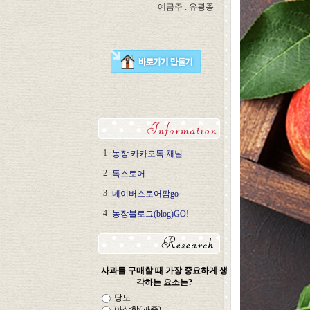
예금주 : 유광종
1
농장 카카오톡 채널..
2
톡스토어
3
네이버스토어팜go
4
농장블로그(blog)GO!
사과를 구매할 때 가장 중요하게 생
각하는 요소는?
당도
아삭함(과즙)